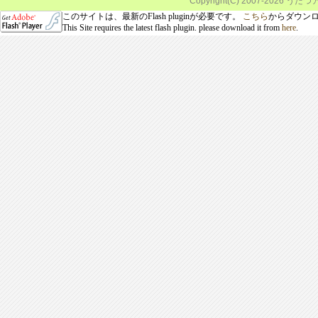
Copyright(C) 2007-
2026 うだつア
このサイトは、最新のFlash pluginが必要です。
こちら
からダウン
This Site requires the latest flash plugin. please download it from
here
.