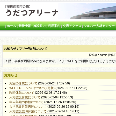
|
ホーム
|
新着情報
|
施設案内
|
利用案内
|
交通アクセス
|
シルバー人材センター
お知らせ : フリーWi-Fiについて
投稿者 : admin
投稿日時
１階、事務所周辺のみになりますが、フリーWi-Fiをご利用いただけるように
お知らせ
浴室の休業について
(2026-06-24 17:09:50)
Wi-Fi FREESPOTについて(更新)
(2026-02-27 11:22:28)
臨時休館について
(2026-02-08 17:21:46)
入浴施設休業について
(2026-02-04 13:56:53)
年末年始の休館について
(2025-12-26 15:06:50)
入浴施設営業再開について
(2025-09-26 12:00:19)
入浴施設臨時休業について
(2025-09-24 16:14:12)