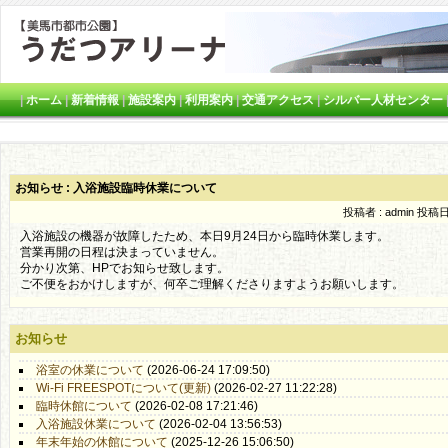
|
ホーム
|
新着情報
|
施設案内
|
利用案内
|
交通アクセス
|
シルバー人材センター
お知らせ : 入浴施設臨時休業について
投稿者 : admin
投稿日時
入浴施設の機器が故障したため、本日9月24日から臨時休業します。
営業再開の日程は決まっていません。
分かり次第、HPでお知らせ致します。
ご不便をおかけしますが、何卒ご理解くださりますようお願いします。
お知らせ
浴室の休業について
(2026-06-24 17:09:50)
Wi-Fi FREESPOTについて(更新)
(2026-02-27 11:22:28)
臨時休館について
(2026-02-08 17:21:46)
入浴施設休業について
(2026-02-04 13:56:53)
年末年始の休館について
(2025-12-26 15:06:50)