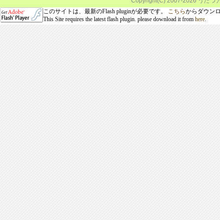
Copyright(C) 2007-
2026 うだつア
このサイトは、最新のFlash pluginが必要です。
こちら
からダウン
This Site requires the latest flash plugin. please download it from
here
.